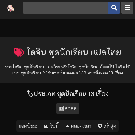
หน้าหลัก
ประเภทโดจิน
โดจินยอดนิยม
โดจิน ชุดนักเรียน แปลไทย
ดูเฮ็นไต
รวม
โดจิน ชุดนักเรียน แปลไทย
ฟรี โดจิน ชุดนักเรียน
มังงะโป๊ โดจินโป๊
อ่านโดจิน
แนว
ชุดนักเรียน
ไม่เซ็นเซอร์ แสดงผล 1-13 จากทั้งหมด
13 เรื่อง
เข้าสู่ระบบ
🏷️
ประเภท
ชุดนักเรียน
13 เรื่อง
สมัครสมาชิก
🆕 ล่าสุด
ยอดนิยม:
📅 วันนี้
🔥 ตลอดเวลา
⏰ เก่าสุด