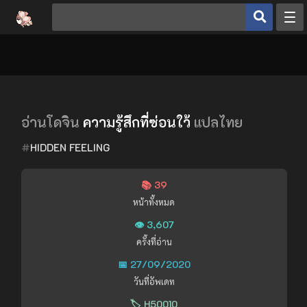
หน้าหลัก
ประเภทโดจิน
โดจินยอดนิยม
ดูเฮ็นไต
อ่านโดจิน
ความรู้สึกที่ซ่อนใว้
แปลไทย
อ่านโดจิน
#
HIDDEN FEELING
📚 39
เข้าสู่ระบบ
หน้าทั้งหมด
สมัครสมาชิก
👁️ 3,607
ครั้งที่อ่าน
📅 27/09/2020
วันที่อัพเดท
🏷️ H50010