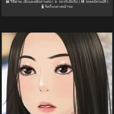
📖 วิธีอ่าน:
เลื่อนลงเพื่ออ่านต่อ | 📱 รองรับมือถือ | 💾 โหลดอัตโนมัติ |
🖥️ จัดกึ่งกลางหน้าจอ