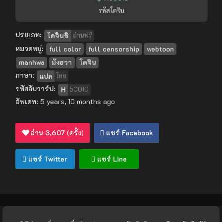
รหัสโดจิน
ประเภท:
โดจินชิ
อ่านฟรี
หมวดหมู่:
full color
full censorship
webtoon
manhwa
มังฮวา
โดจิน
ภาษา:
แปล
ไทย
รหัสลับวาร์ป:
H
50010
อัพเดท:
5 years, 10 months ago
อ่าน
3,607
(ครั้ง)
แชร์ Facebook
แชร์ Twitter
แชร์ Line