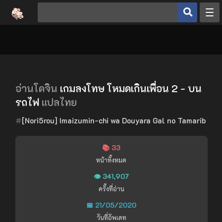
หน้าหลัก
ประเภทโดจิน
โดจินยอดนิยม
ดูเฮ็นไต
อ่านโดจิน
เกมลงโทษ โหมดเกินเพื่อน 2 - บน
รถไฟ
แปลไทย
อ่านโดจิน
#
[Nori5rou] Imaizumin-chi wa Douyara Gal no Tamarib
เข้าสู่ระบบ
📚 33
สมัครสมาชิก
หน้าทั้งหมด
👁️ 341,907
ครั้งที่อ่าน
📅 21/05/2020
วันที่อัพเดท