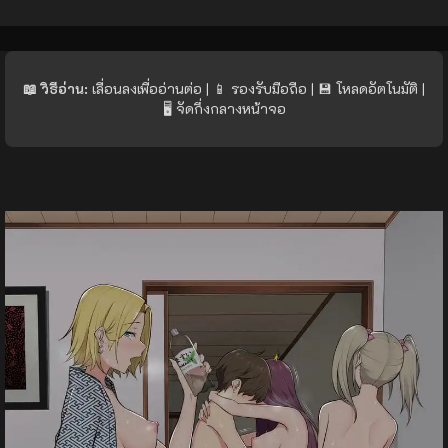
📖 วิธีอ่าน:
เลื่อนลงเพื่ออ่านต่อ | 📱 รองรับมือถือ | 💾 โหลดอัตโนมัติ |
🖥️ จัดกึ่งกลางหน้าจอ