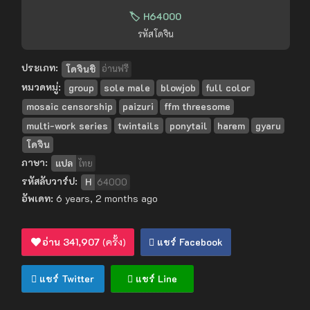
🏷️ H64000
รหัสโดจิน
ประเภท:
โดจินชิ
อ่านฟรี
หมวดหมู่:
group
sole male
blowjob
full color
mosaic censorship
paizuri
ffm threesome
multi-work series
twintails
ponytail
harem
gyaru
โดจิน
ภาษา:
แปล
ไทย
รหัสลับวาร์ป:
H
64000
อัพเดท:
6 years, 2 months ago
อ่าน
341,907
(ครั้ง)
แชร์ Facebook
แชร์ Twitter
แชร์ Line